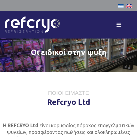
Επιλέξτε
Αρχική
Εταιρεία
Υπηρεσίες
Οι ειδικοί στην ψύξη
Προϊόντα
Έργα
Επικοινωνία
ΠΟΙΟΙ ΕΙΜΑΣΤΕ
Refcryo Ltd
Η
REFCRYO
Ltd
είναι κορυφαίος πάροχος επαγγελματικών
ψυγείων, προσφέροντας πωλήσεις και ολοκληρωμένες